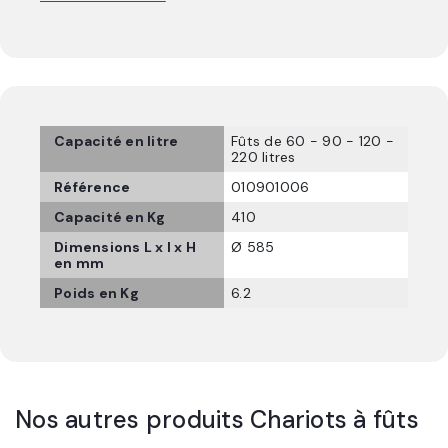
Capacité en litre
Fûts de 60 - 90 - 120 -
220 litres
Référence
010901006
Capacité en Kg
410
Dimensions L x l x H
Ø 585
en mm
Poids en Kg
6.2
Nos autres produits
Chariots à fûts