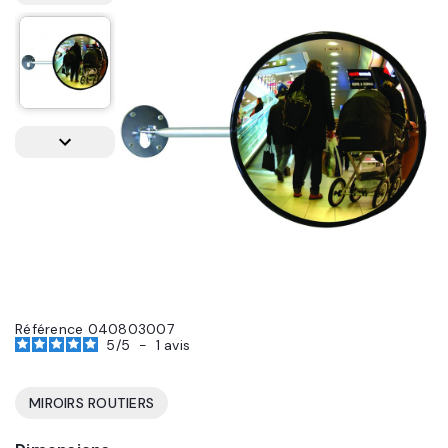
Référence
040803007
5
/
5
-
1
avis
MIROIRS ROUTIERS