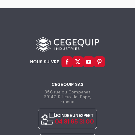
NOUS SUIVRE
CEGEQUIP SAS
356 rue du Companet
69140 Rillieux-la-Pape,
France
JOINDRE UN EXPERT
04 81 65 31 00