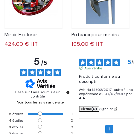
Miroir Explorer
Poteaux pour miroirs
424,00 € HT
195,00 € HT
5
5
/
5
/
Avis vérifié
Produit conforme au 
descriptif
Avis du
14/02/2017
, suite à une
Basé sur
1
avis soumis à un
expérience du
07/02/2017
par
contrôle
A.A.
Voir tous les avis sur ce site
Utile
(0)
Signaler
5
étoiles
1
4
étoiles
0
3
étoiles
0
1
2
étoiles
0