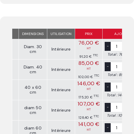
DIMENSIONS
UTILISATION
PRIX
AJOUTER
76,00 €
-
+
Diam. 30
Intérieure
HT
cm
Total :
76,00 €
TTC
91,20 €
85,00 €
-
+
Diam. 40
Intérieure
HT
cm
Total :
85,00 €
TTC
102,00 €
146,00 €
-
+
40 x 60
Intérieure
HT
cm
Total :
146,00 €
TTC
175,20 €
107,00 €
-
+
diam 50
Intérieure
HT
cm
Total :
107,00 €
TTC
128,40 €
141,00 €
-
+
diam 60
Intérieure
HT
cm