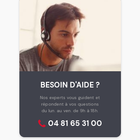
BESOIN D'AIDE ?
Nos experts vous guident et
répondent à vos questions
du lun. au ven. de 9h à 18h.
04 81 65 31 00