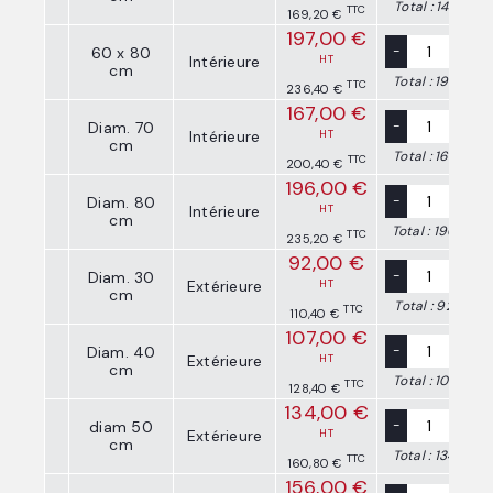
Total :
141,00 €
TTC
169,20 €
197,00 €
-
+
60 x 80
Intérieure
HT
cm
Total :
197,00 €
TTC
236,40 €
167,00 €
-
+
Diam. 70
Intérieure
HT
cm
Total :
167,00 €
TTC
200,40 €
196,00 €
-
+
Diam. 80
Intérieure
HT
cm
Total :
196,00 €
TTC
235,20 €
92,00 €
-
+
Diam. 30
Extérieure
HT
cm
Total :
92,00 €
TTC
110,40 €
107,00 €
-
+
Diam. 40
Extérieure
HT
cm
Total :
107,00 €
TTC
128,40 €
134,00 €
-
+
diam 50
Extérieure
HT
cm
Total :
134,00 €
TTC
160,80 €
156,00 €