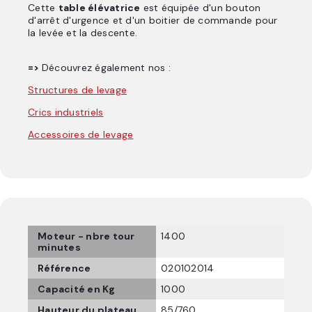
Cette
table élévatrice
est équipée d'un bouton
d'arrêt d'urgence et d'un boitier de commande pour
la levée et la descente.
=>
Découvrez également nos :
Structures de levage
Crics industriels
Accessoires de levage
Moteur - nbre tour
1400
minutes
Référence
020102014
Capacité en Kg
1000
Hauteur du plateau
85/760