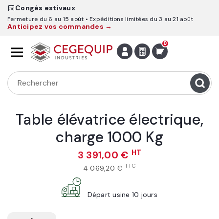
Congés estivaux
Fermeture du 6 au 15 août
Expéditions limitées du 3 au 21 août
Anticipez vos commandes →
0
Table élévatrice électrique,
charge 1000 Kg
HT
3 391,00 €
TTC
4 069,20 €
Départ usine 10 jours