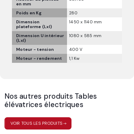
en mm
Poids en Kg
280
Dimension
1450 x 1140 mm
plateforme (Lxl)
Dimension U intérieur
1080 x 585 mm
(Lxl)
Moteur - tension
400 V
Moteur - rendement
1,1 Kw
Nos autres produits
Tables
élévatrices électriques
VOIR TOUS LES PRODUITS