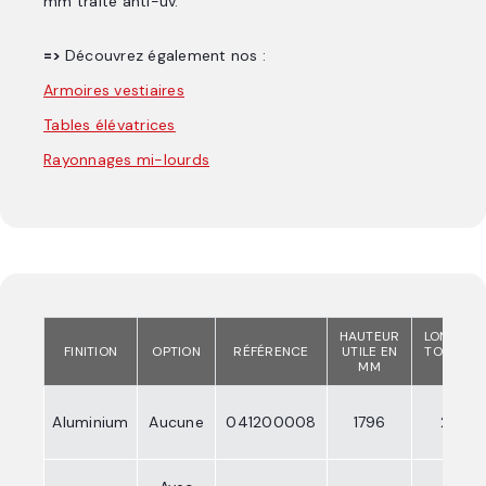
mm traité anti-uv.
=>
Découvrez également nos :
Armoires vestiaires
Tables élévatrices
Rayonnages mi-lourds
HAUTEUR
LONGUEU
FINITION
OPTION
RÉFÉRENCE
UTILE EN
TOTALE E
MM
MM
Aluminium
Aucune
041200008
1796
2629