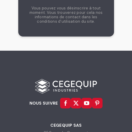
recouvrement en bois, grillagé...
Vous pouvez vous désinscrire à tout
Enfin, il faut s’assurer de la qualité des matériaux et de
moment. Vous trouverez pour cela nos
la qualité de la fabrication. Votre système de rayonnage,
informations de contact dans les
même le plus basique qui soit, doit être certifié et
conditions d'utilisation du site.
répondre en tous points aux règlementations en
vigueur.
CEGEQUIP vous propose une large gamme
de
rayonnage
et tout l'équipement nécessaire pour les
entreprises et les collectivités. Découvrez aussi nos
autres types de
rayonnages spécifiques
.
Vous souhaitez en savoir plus sur le
rayonnage et les
solutions de stockage professionnel
?
Découvrez notre site dédié à l’expertise
rayonnage
Cegequip Rayonnage
NOUS SUIVRE
CEGEQUIP SAS