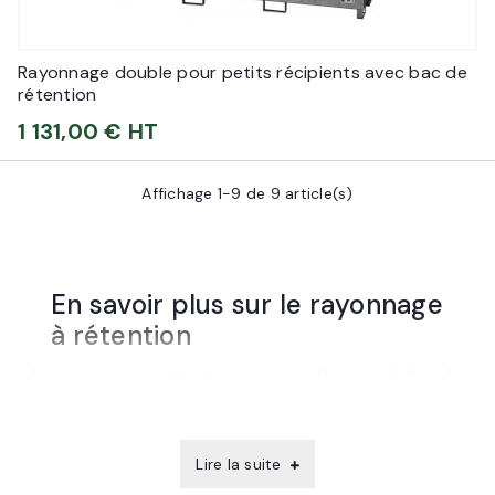
Rayonnage double pour petits récipients avec bac de
rétention
1 131,00 € HT
Affichage 1-9 de 9 article(s)
En savoir plus sur le rayonnage
à rétention
Le rayonnage à rétention joue un rôle crucial dans la
gestion sécurisée des produits dangereux au sein des
entreprises. En effet, que ce soit pour des liquides
toxiques, polluants, nocifs ou irritants, un système de
rayonnage approprié est indispensable pour garantir la
sécurité des employés et la protection de
Lire la suite
l'environnement.